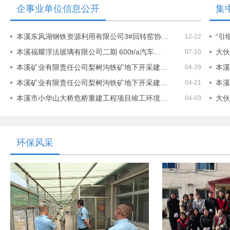
企事业单位信息公开
集
本溪东风湖钢铁资源利用有限公司3#回转窑协…
“引
12-22
本溪福耀浮法玻璃有限公司二期 600t/a汽车…
大伙
07-10
本溪矿业有限责任公司梨树沟铁矿地下开采建…
本溪
04-29
本溪矿业有限责任公司梨树沟铁矿地下开采建…
本溪
04-21
本溪市小华山大桥危桥重建工程项目竣工环境…
大伙
04-03
环保风采