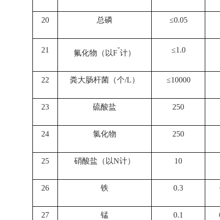
20
总磷
≤0.05
-
21
≤1.0
氟化物（以F
计）
22
粪大肠杆菌（个/L）
≤10000
23
硫酸盐
250
24
氯化物
250
25
硝酸盐（以N计）
10
26
铁
0.3
27
锰
0.1