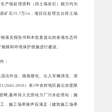
收生产线处理原料（排土场岩石）能力均为
矿原矿石35.7万t/a，项目仅处理北台排土场
在严格落实报告书和本批复提出的各项生态环
产规模和环境保护措施进行建设。
作：
地湿法作业、路面硬化、出入车辆清洗、渣
642-2016）表1中农村地区扬尘浓度限
管网,最终排入北营动力厂污水处理站；施
施工，施工场界噪声应满足《建筑施工场界