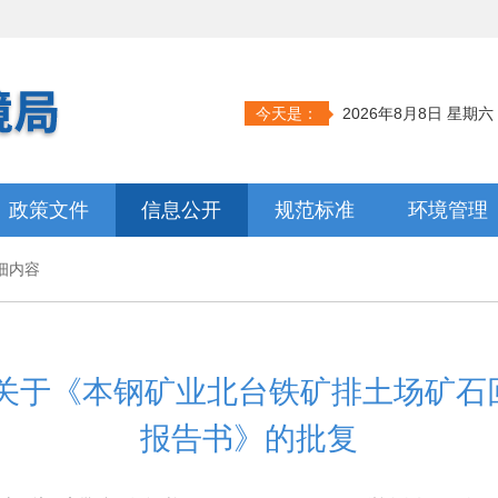
今天是：
2026年8月8日 星期六
政策文件
信息公开
规范标准
环境管理
细内容
x号 关于《本钢矿业北台铁矿排土场矿
报告书》的批复