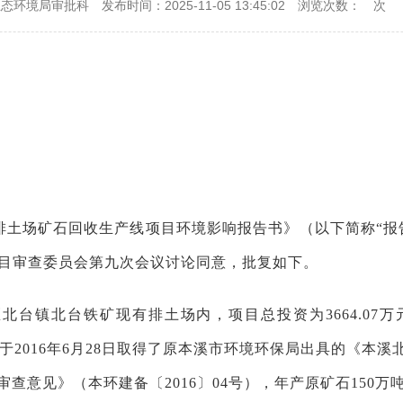
生态环境局审批科
发布时间：2025-11-05 13:45:02
浏览次数：
次
排土场矿石回收生产线项目环境影响报告书》（以下简称“报
项目审查委员会第九次会议讨论同意，批复如下。
台镇北台铁矿现有排土场内，项目总投资为3664.07万元
目于2016年6月28日取得了原本溪市环境环保局出具的《
查意见》（本环建备〔2016〕04号），年产原矿石150万