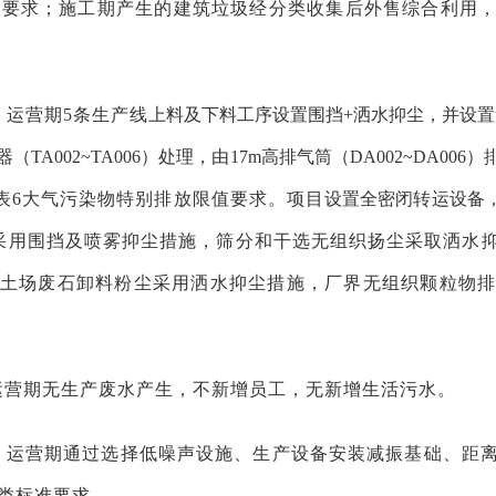
11)限值要求；施工期产生的建筑垃圾经分类收集后外售综合
。运营期5条生产线
上料及下料工序设置围挡+洒水抑尘，并设
TA002~TA006）处理，由17m高排气筒（DA002~DA006）
12）表6大气污染物特别排放限值要求。项目
设置全密闭转运设备
采用围挡及喷雾抑尘措施，筛分和干选无组织扬尘采取洒水
土场废石卸料粉尘采用洒水抑尘措施，厂界无组织颗粒物
。
运营期无生产废水产生，不新增员工，无新增生活污水。
。运营期通过选择低噪声设施、生产设备安装减振基础、距
）3类标准要求。