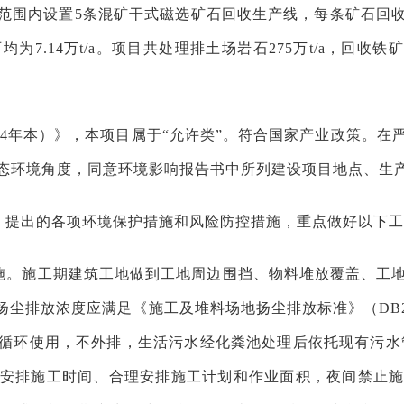
范围内设置5条混矿干式磁选矿石回收生产线，每条矿石回
为7.14万t/a。项目共处理排土场岩石275万t/a，回收铁
24年本）》，本项目属于“允许类”。符合国家产业政策。
态环境角度，同意环境影响报告书中所列建设项目地点、生
》提出的各项环境保护措施和风险防控措施，重点做好以下工
施。施工期建筑工地做到工地周边围挡、物料堆放覆盖、工
尘排放浓度应满足《施工及堆料场地扬尘排放标准》（DB21/2
循环使用，不外排，生活污水经化粪池处理后依托现有污水
安排施工时间、合理安排施工计划和作业面积，夜间禁止