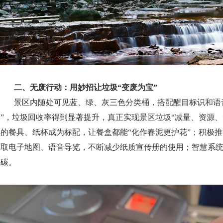
二、
无废行动：
用
妙招让垃圾“变废为宝”
景区内随处可见蓝、绿、灰三色分类桶，搭配醒目标识和语音
收”，垃圾回收率得到显著提升，真正实现景区垃圾“减量、资源、
解的餐具、纸杯成为标配，让餐盒都能“化作春泥更护花”；积极推
获取电子地图、语音导览，不断减少纸质宣传册的使用；智慧系
低碳。