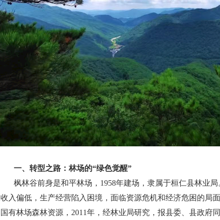
一、
转型之路：
林场
的“绿色觉醒”
枫林谷前身是和平林场，1958年建场，隶属于桓仁县林业
工收入偏低，生产经营陷入困境，面临资源危机和经济危困的局
护国有林场森林资源，2011年，经林业局研究，报县委、县政府