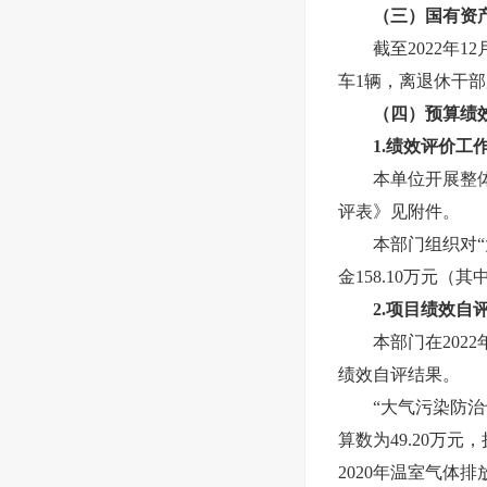
（三）国有资
截至2022年1
车
1
辆，离退休干部
（四）预算绩
1.绩效评价工
本
单位开展整
评表》见附件。
本部门
组织对“
金
158.10
万元（其
2.项目绩效自
本部门在2022
绩效自评结果。
“
大气污染防治
算数为
49.20
万元，
2020年温室气体