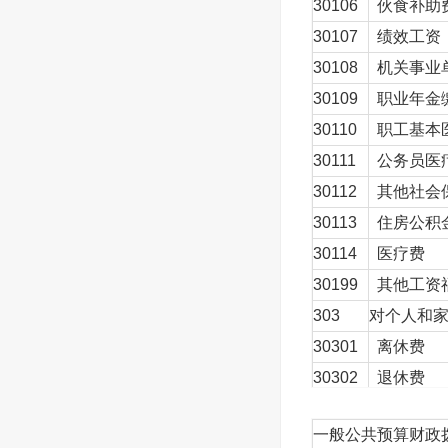
30106
伙食补助
30107
绩效工资
30108
机关事业
30109
职业年金
30110
职工基本
30111
公务员医
30112
其他社会
30113
住房公积
30114
医疗费
30199
其他工资
303
对个人和
30301
离休费
30302
退休费
30303
退职（役
一般公共预算财政拨
30304
抚恤金