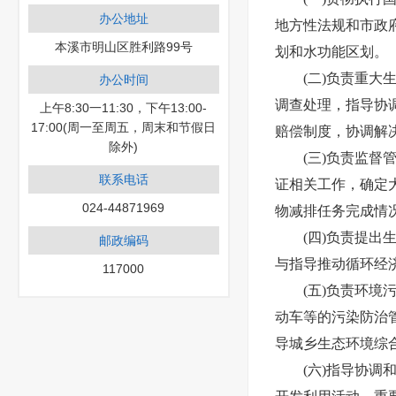
办公地址
地方性法规和市政
本溪市明山区胜利路99号
划和水功能区划。
(二)负责重
办公时间
调查处理，指导协
上午8:30一11:30，下午13:00-
17:00(周一至周五，周末和节假日
赔
偿制度，协调解
除外)
(三)负责监
联系电话
证相关工作，确定
024-44871969
物减排任务完成情
(四)负责提
邮政编码
与指导推动循环经
117000
(五)负责环
动车等的污染防治
导城乡生态环境综
(六)指导协