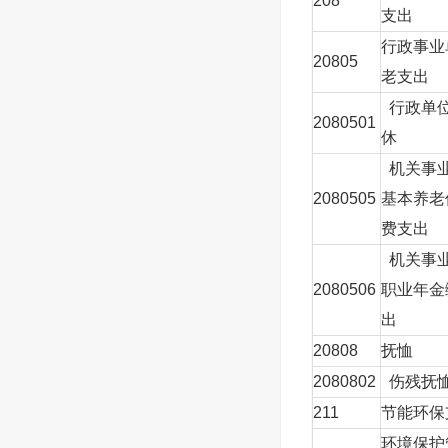
208
本年收入合计
支出
使用非财政拨款结
行政事业
20805
年初结转和结余
老支出
行政单
2080501
总计
休
注：本表反映部门
机关事
如本表为空，则我
2080505
基本养老
费支出
机关事
2080506
职业年金
出
20808
抚恤
2080802
伤残抚
211
节能环保
环境保护