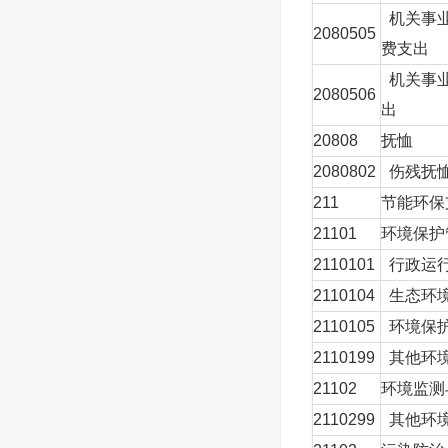
机关事业
2080505
费支出
本年收入合计
机关事业
年初财政拨款结转
2080506
出
一般公共预算财政
20808
抚恤
政府性基金预算财
2080802
伤残抚
国有资本经营预算
211
节能环保
21101
环境保护
总计
2110101
行政运
注：本表反映部门
2110104
生态环
本表金额转换成万
2110105
环境保护
如本表为空，则我
2110199
其他环境
21102
环境监测
2110299
其他环境