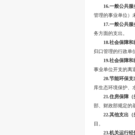
16.一般公
管理的事业单位）
1
7
.一般公共
务方面的支出。
1
8
.社会保障
归口管理的行政单
1
9
.社会保障
事业单位开支的离
2
0
.节能环保
库生态环境保护、
2
1
.住房保障
部、财政部规定的
2
2
.其他支出
目。
2
3
.机关运行经